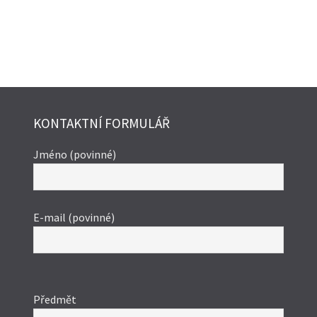
KONTAKTNÍ FORMULÁŘ
Jméno (povinné)
E-mail (povinné)
Ponechte
toto
Předmět
pole