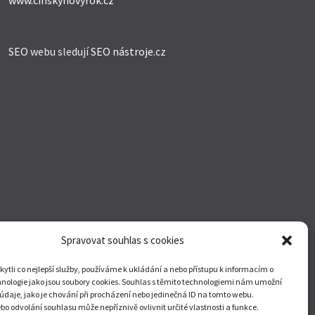
www.cinskynovyrok.cz
SEO
webu sledují
SEO nástroje
.cz
Spravovat souhlas s cookies
tli co nejlepší služby, používáme k ukládání a nebo přístupu k informacím o
hnologie jako jsou soubory cookies. Souhlas s těmito technologiemi nám umožní
údaje, jako je chování při procházení nebo jedinečná ID na tomto webu.
o odvolání souhlasu může nepříznivě ovlivnit určité vlastnosti a funkce.