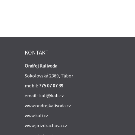
KONTAKT
Ondřej Kalivoda
Sokolovská 2369, Tábor
mobil:
775 07 07 39
email.:
kali@kali.cz
www.ondrejkalivoda.cz
www.kali.cz
www.jirizdrachova.cz