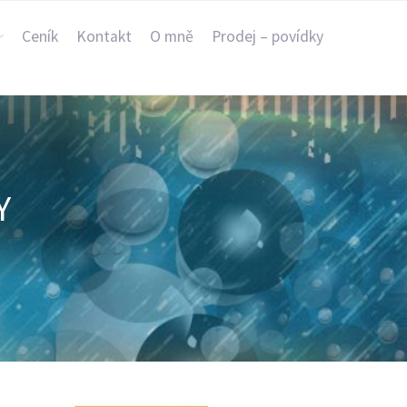
Ceník
Kontakt
O mně
Prodej – povídky
Y