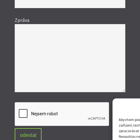
prázdné.
Zpráva
Abychom posky
zařízení, tec
zpracovávat 
Nesouhlas neb