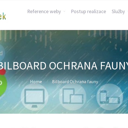
Reference weby
Postup realizace
Služby
BILBOARD OCHRANA FAUN
Home
Bilboard Ochrana fauny