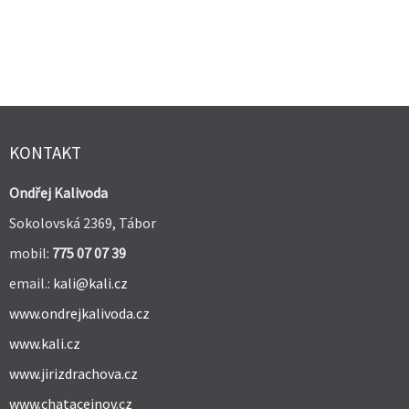
KONTAKT
Ondřej Kalivoda
Sokolovská 2369, Tábor
mobil:
775 07 07 39
email.:
kali@kali.cz
www.ondrejkalivoda.cz
www.kali.cz
www.jirizdrachova.cz
www.chatacejnov.cz