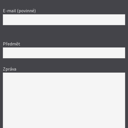
E-mail (povinné)
Ponechte
toto
Předmět
pole
prázdné.
Zpráva