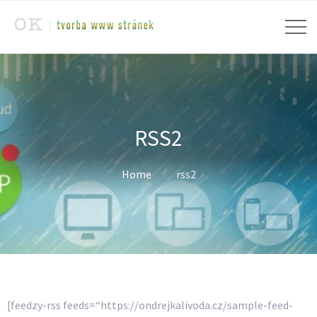
RSS2
Home
rss2
[feedzy-rss feeds=“https://ondrejkalivoda.cz/sample-feed-