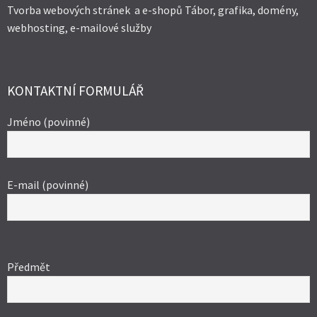
Tvorba webových stránek a e-shopů Tábor, grafika, domény,
webhosting, e-mailové služby
KONTAKTNÍ FORMULÁŘ
Jméno (povinné)
E-mail (povinné)
Ponechte
toto
Předmět
pole
prázdné.