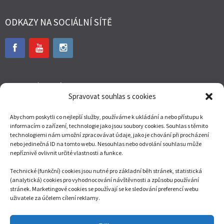
ODKAZY NA SOCIÁLNÍ SÍTĚ
WEBOVÉ STRÁNKY
Spravovat souhlas s cookies
www.ondrejkalivoda.cz
Abychom poskytli co nejlepší služby, používáme k ukládání a nebo přístupu k
www.kali.cz
informacím o zařízení, technologie jako jsou soubory cookies. Souhlas s těmito
technologiemi nám umožní zpracovávat údaje, jako je chování při procházení
www.chatacejnov.cz
nebo jedinečná ID na tomto webu. Nesouhlas nebo odvolání souhlasu může
nepříznivě ovlivnit určité vlastnosti a funkce.
www.cinskynovyrok.cz
Technické (funkční) cookies jsou nutné pro základní běh stránek, statistická
(analytická) cookies pro vyhodnocování návštěvnosti a způsobu používání
stránek. Marketingové cookies se používají se ke sledování preferencí webu
SEO
webu sledují
SEO nástroje
.cz
uživatele za účelem cílení reklamy.