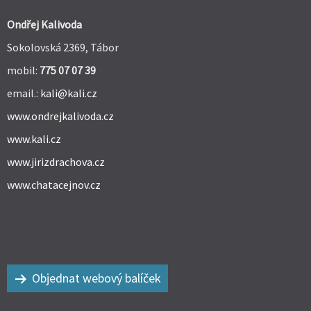
Ondřej Kalivoda
Sokolovská 2369, Tábor
mobil:
775 07 07 39
email.:
kali@kali.cz
www.ondrejkalivoda.cz
www.kali.cz
www.jirizdrachova.cz
www.chatacejnov.cz
Objednat webový balíček