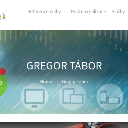
Reference weby
Postup realizace
Služby
GREGOR TÁBOR
Home
Gregor Tábor