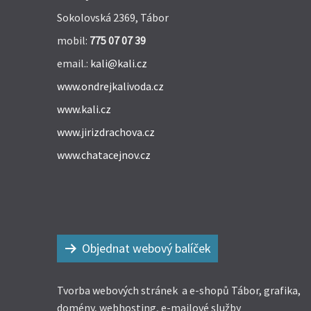
Sokolovská 2369, Tábor
mobil:
775 07 07 39
email.:
kali@kali.cz
www.ondrejkalivoda.cz
www.kali.cz
www.jirizdrachova.cz
www.chatacejnov.cz
Objednat webový balíček
Tvorba webových stránek a e-shopů Tábor, grafika,
domény, webhosting, e-mailové služby