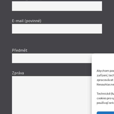
E-mail (povinné)
Ponechte
toto
Předmět
pole
prázdné.
Abychom posky
Zpráva
zařízení, tec
zpracovávat 
Nesouhlas neb
Technické (fu
cookies pro 
používají se 