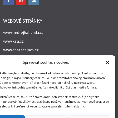
WEBOVÉ STRÁNKY
www.ondrejkalivoda.cz
www.kali.cz
www.chatacejnov.cz
www.cinskynovyrok.cz
Spravovat souhlas s cookies
tli co nejlepší služby, používáme k ukládání a nebo přístupu k informacím o
SEO
webu sledují
SEO nástroje
.cz
hnologie jako jsou soubory cookies. Souhlas s těmito technologiemi nám umožní
údaje, jako je chování při procházení nebo jedinečná ID na tomto webu.
o odvolání souhlasu může nepříznivě ovlivnit určité vlastnosti a funkce.
nkční) cookies jsou nutné pro základní běh stránek, statistická (analytická)
vyhodnocování návštěvnosti a způsobu používání stránek. Marketingové cookies se
ke sledování preferencí webu uživatele za účelem cílení reklamy.