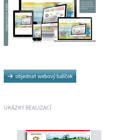
objednat webový balíček
UKÁZKY REALIZACÍ