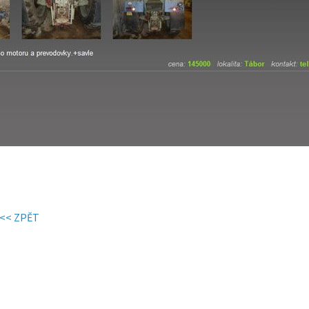
<< ZPĚT