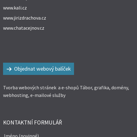
www.kali.cz
www.jirizdrachova.cz
www.chatacejnov.cz
Objednat webový balíček
Tvorba webových stránek a e-shopů Tábor, grafika, domény,
webhosting, e-mailové služby
KONTAKTNÍ FORMULÁŘ
Jméno (povinné)