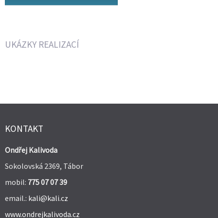
UKÁZKY REALIZACÍ
KONTAKT
Ondřej Kalivoda
Sokolovská 2369, Tábor
mobil:
775 07 07 39
email.:
kali@kali.cz
www.ondrejkalivoda.cz