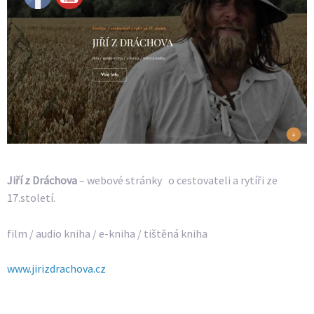
Jiří z Dráchova
– webové stránky o cestovateli a rytíři ze
17.století.
film / audio kniha / e-kniha / tištěná kniha
www.jirizdrachova.cz