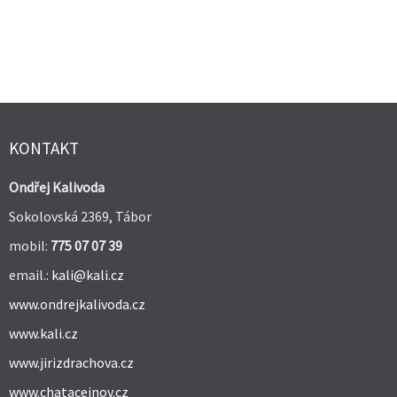
KONTAKT
Ondřej Kalivoda
Sokolovská 2369, Tábor
mobil:
775 07 07 39
email.:
kali@kali.cz
www.ondrejkalivoda.cz
www.kali.cz
www.jirizdrachova.cz
www.chatacejnov.cz