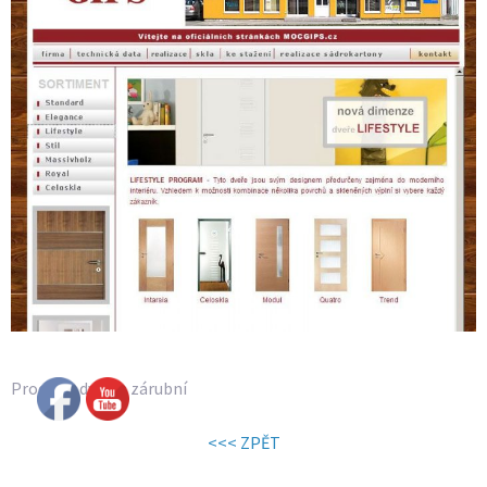
Prodejce dveří a zárubní
<<< ZPĚT