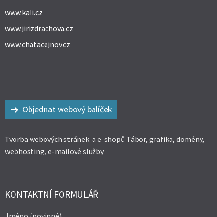
www.kali.cz
www.jirizdrachova.cz
www.chatacejnov.cz
Objednat webový balíček
Tvorba webových stránek a e-shopů Tábor, grafika, domény,
webhosting, e-mailové služby
KONTAKTNÍ FORMULÁŘ
Jméno (povinné)