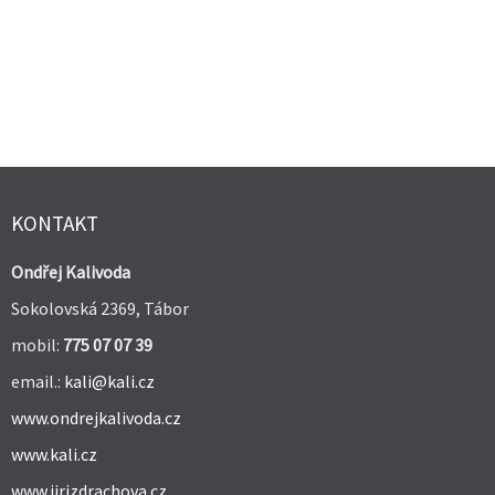
KONTAKT
Ondřej Kalivoda
Sokolovská 2369, Tábor
mobil:
775 07 07 39
email.:
kali@kali.cz
www.ondrejkalivoda.cz
www.kali.cz
www.jirizdrachova.cz