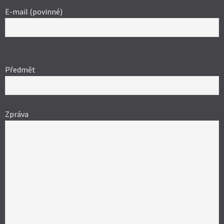
E-mail (povinné)
Ponechte
toto
Předmět
pole
prázdné.
Zpráva